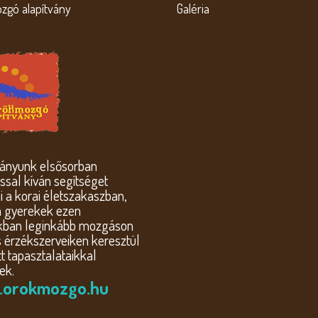
zgó alapítvány
Galéria
ványunk elsősorban
sal kíván segítséget
i a korai életszakaszban,
a gyerekek ezen
kban leginkább mozgáson
s érzékszerveiken keresztül
t tapasztalataikkal
ek.
orokmozgo.hu