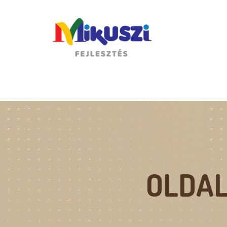
www.mikuszifejlesztes.hu
OLDAL