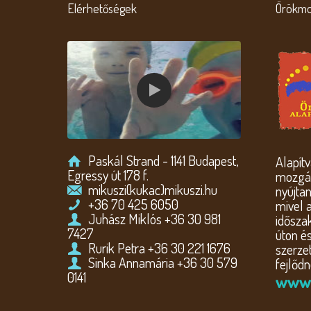
Elérhetőségek
Örökmo
Paskál Strand - 1141 Budapest,
Alapít
Egressy út 178 f.
mozgás
mikuszi(kukac)mikuszi.hu
nyújtan
+36 70 425 6050
mivel 
Juhász Miklós +36 30 981
idősza
7427
úton é
Rurik Petra +36 30 221 1676
szerzet
Sinka Annamária +36 30 579
fejlődn
0141
www.