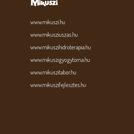
www.mikuszi.hu
www.mikusziuszas.hu
www.mikuszihidroterapia.hu
www.mikuszigyogytorna.hu
www.mikuszitabor.hu
www.mikuszifejlesztes.hu