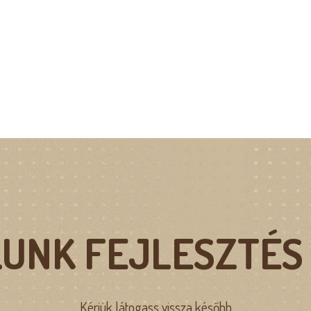
UNK FEJLESZTÉS
Kérjük látogass vissza később