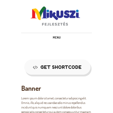
www.mikuszifejlesztes.hu
MENU
Banner Title
Sample banner content
GET SHORTCODE
Banner
Lorem ipsum dolor sit amet, consectetur adipisicing elit.
Omnis, illo, aliquid recusandae odio minus repellendus
incidunt quis numquam nesciunt dolore doloribus
perspiciatis consectetur qui autem consequuntur magnam