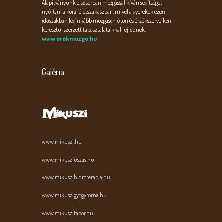
Alapítványunk elsősorban mozgással kíván segítséget
nyújtani a korai életszakaszban, mivel a gyerekek ezen
időszakban leginkább mozgáson úton és érzékszerveiken
keresztül szerzett tapasztalataikkal fejlődnek.
www.orokmozgo.hu
Galéria
www.mikuszi.hu
www.mikusziuszas.hu
www.mikuszihidroterapia.hu
www.mikuszigyogytorna.hu
www.mikuszitabor.hu