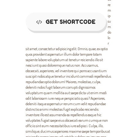
Banner Title
Banner Title
re
m
Sample banner content
Sample banner content
ip
GET SHORTCODE
su
m
do
lo
r
sit amet, consectetur adipisicing elit. Omnis, quae, ex optio
quos provident aspernatur illum dolor tempore totam
sapiente labore voluptatum at tenetur reiciendis illo sit
nesciunt quasi doloremque natus non. Accusamus,
obcaecati, asperiores, vel inventore qui porro accusantium
suscipit nobis atque tenetur incidunt commodi repellendus
repudiandae optio dolorum! Maiores, molestias, culpa,
deleniti nobis fugit laborum corrupti dignissimos
voluptatum quam mollitia aut saepe dicta ut enim modi
odit laboriosam iure neque perspiciatis quasi? Asperiores,
deleniti itaque aspernatur rerum cum velit repudiandae
distinctio animi molestias fugit explicabo reiciendis
inventore illo est assumenda ea repellendus eaque hic
voluptates fugiat saepe eius obcaecati earum cumque non
officiis sint eum necessitatibus iure adipisci. Culpa, illo,
similique, ducimus asperiores maxime saepe temporibus at
reiciendis nemo ipsam voluptatibus dolorum ipsum esse