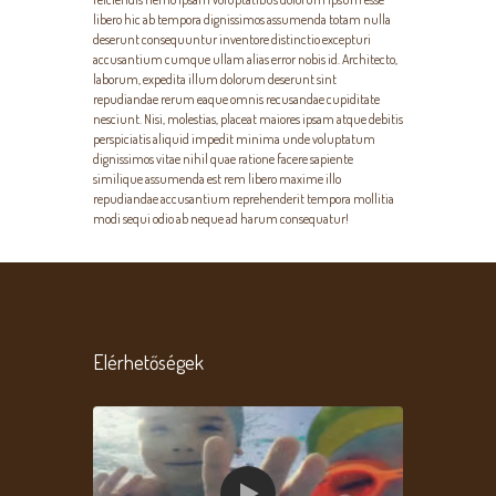
libero hic ab tempora dignissimos assumenda totam nulla
deserunt consequuntur inventore distinctio excepturi
accusantium cumque ullam alias error nobis id. Architecto,
laborum, expedita illum dolorum deserunt sint
repudiandae rerum eaque omnis recusandae cupiditate
nesciunt. Nisi, molestias, placeat maiores ipsam atque debitis
perspiciatis aliquid impedit minima unde voluptatum
dignissimos vitae nihil quae ratione facere sapiente
similique assumenda est rem libero maxime illo
repudiandae accusantium reprehenderit tempora mollitia
modi sequi odio ab neque ad harum consequatur!
Elérhetőségek