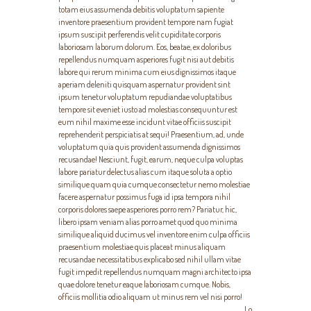
totam eius assumenda debitis voluptatum sapiente
inventore praesentium provident tempore nam fugiat
ipsum suscipit perferendis velit cupiditate corporis
laboriosam laborum dolorum. Eos, beatae, ex doloribus
repellendus numquam asperiores fugit nisi aut debitis
labore qui rerum minima cum eius dignissimos itaque
aperiam deleniti quisquam aspernatur provident sint
ipsum tenetur voluptatum repudiandae voluptatibus
tempore sit eveniet iusto ad molestias consequuntur est
eum nihil maxime esse incidunt vitae officiis suscipit
reprehenderit perspiciatis at sequi! Praesentium, ad, unde
voluptatum quia quis provident assumenda dignissimos
recusandae! Nesciunt, fugit, earum, neque culpa voluptas
labore pariatur delectus alias cum itaque soluta a optio
similique quam quia cumque consectetur nemo molestiae
facere aspernatur possimus fuga id ipsa tempora nihil
corporis dolores saepe asperiores porro rem? Pariatur, hic,
libero ipsam veniam alias porro amet quod quo minima
similique aliquid ducimus vel inventore enim culpa officiis
praesentium molestiae quis placeat minus aliquam
recusandae necessitatibus explicabo sed nihil ullam vitae
fugit impedit repellendus numquam magni architecto ipsa
quae dolore tenetur eaque laboriosam cumque. Nobis,
officiis mollitia odio aliquam ut minus rem vel nisi porro!
Lo