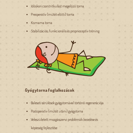
Időskori csontritkulást megelőző torna
Preoperatív (műtét előtti) torna
Kismama torna
Stabilizációs, funkcionális és proprioceptív tréning
Gyógytorna foglalkozások
Baleseti sérülések gyógytornával történő regenerációja
Postoperatív (műtét utáni) gyógytorna
Veleszületett mozgásszervi problémák kezelése és
képesség fejlesztése