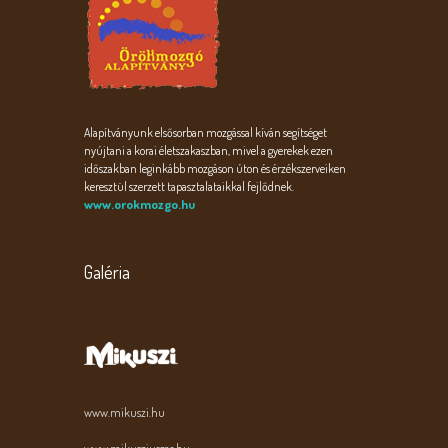
Alapítványunk elsősorban mozgással kíván segítséget
nyújtani a korai életszakaszban, mivel a gyerekek ezen
időszakban leginkább mozgáson úton és érzékszerveiken
keresztül szerzett tapasztalataikkal fejlődnek.
www.orokmozgo.hu
Galéria
www.mikuszi.hu