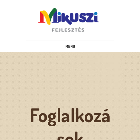
www.mikuszifejlesztes.hu
MENU
Foglalkozá
sok