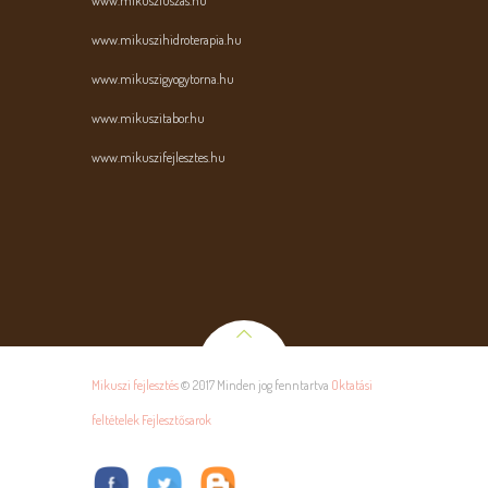
www.mikusziuszas.hu
www.mikuszihidroterapia.hu
www.mikuszigyogytorna.hu
www.mikuszitabor.hu
www.mikuszifejlesztes.hu
Mikuszi fejlesztés
© 2017 Minden jog fenntartva
Oktatási
feltételek Fejlesztősarok