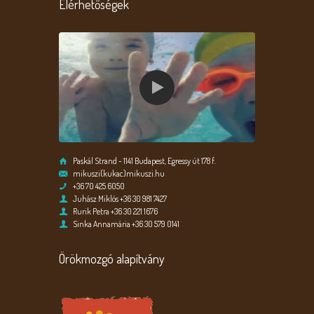
Elérhetőségek
Paskál Strand - 1141 Budapest, Egressy út 178 f.
mikuszi(kukac)mikuszi.hu
+36 70 425 6050
Juhász Miklós +36 30 981 7427
Rurik Petra +36 30 221 1676
Sinka Annamária +36 30 579 0141
Örökmozgó alapítvány