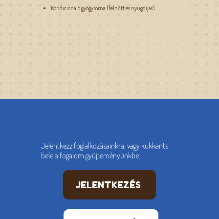
Kondicionáló gyógytorna (felnőtt és nyugdíjas)
Jelentkezz foglalkozásainkra, vagy kukkants
bele a fogalom gyűjteményünkbe.
JELENTKEZÉS