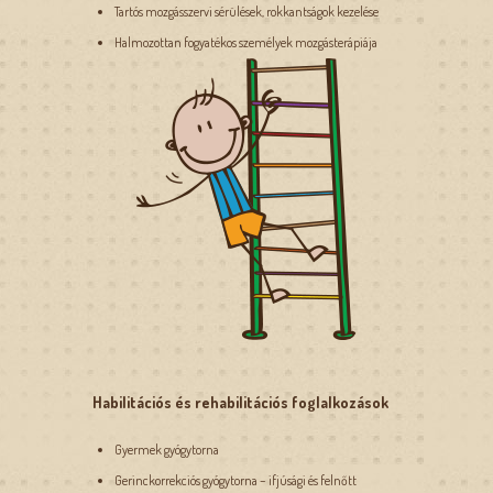
Tartós mozgásszervi sérülések, rokkantságok kezelése
Halmozottan fogyatékos személyek mozgásterápiája
Habilitációs és rehabilitációs foglalkozások
Gyermek gyógytorna
Gerinckorrekciós gyógytorna – ifjúsági és felnőtt