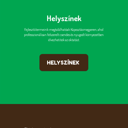
Helyszínek
Fejlesztőtermeink megtalálhatóak Káposztásmegyeren, ahol
professzionálisan felszerelt csendes és nyugodt környezetben
élvezhetitek az oktatást.
HELYSZÍNEK