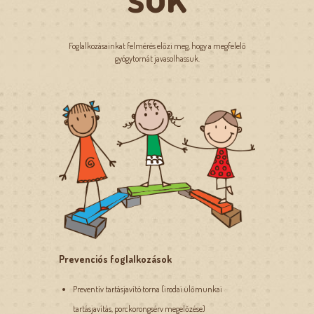
Foglalkozásainkat felmérés előzi meg, hogy a megfelelő
gyógytornát javasolhassuk.
Prevenciós foglalkozások
Preventív tartásjavító torna (irodai ülőmunkai
tartásjavítás, porckorongsérv megelőzése)