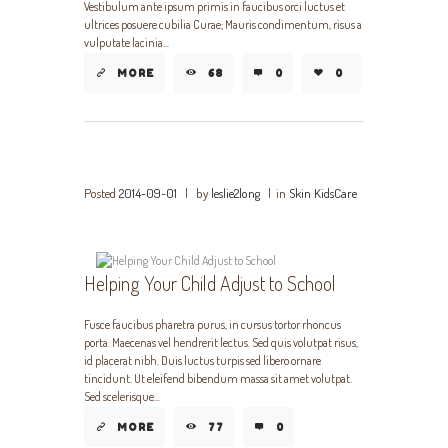
Vestibulum ante ipsum primis in faucibus orci luctus et
ultrices posuere cubilia Curae; Mauris condimentum, risus a
vulputate lacinia...
MORE
68
0
0
Posted
2014-09-01
|
by
leslie2long
|
in
Skin KidsCare
Helping Your Child Adjust to School
Fusce faucibus pharetra purus, in cursus tortor rhoncus
porta. Maecenas vel hendrerit lectus. Sed quis volutpat risus,
id placerat nibh. Duis luctus turpis sed libero ornare
tincidunt. Ut eleifend bibendum massa sit amet volutpat.
Sed scelerisque...
MORE
77
0