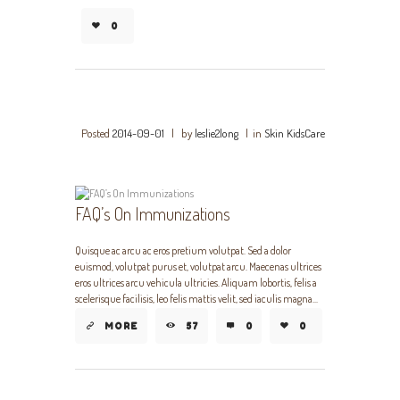
0
Posted
2014-09-01
|
by
leslie2long
|
in
Skin KidsCare
FAQ’s On Immunizations
Quisque ac arcu ac eros pretium volutpat. Sed a dolor
euismod, volutpat purus et, volutpat arcu. Maecenas ultrices
eros ultrices arcu vehicula ultricies. Aliquam lobortis, felis a
scelerisque facilisis, leo felis mattis velit, sed iaculis magna...
MORE
57
0
0