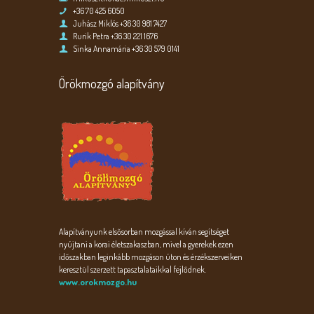
+36 70 425 6050
Juhász Miklós +36 30 981 7427
Rurik Petra +36 30 221 1676
Sinka Annamária +36 30 579 0141
Örökmozgó alapítvány
Alapítványunk elsősorban mozgással kíván segítséget
nyújtani a korai életszakaszban, mivel a gyerekek ezen
időszakban leginkább mozgáson úton és érzékszerveiken
keresztül szerzett tapasztalataikkal fejlődnek.
www.orokmozgo.hu