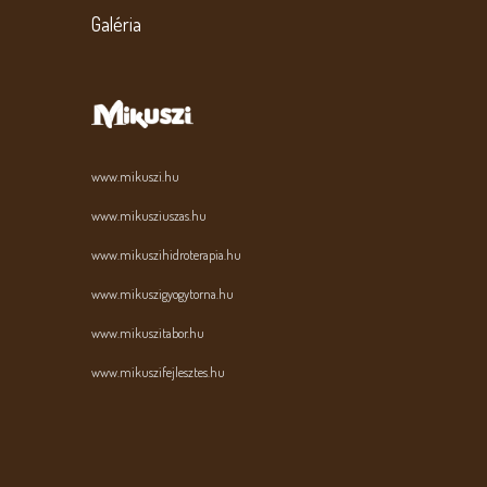
Galéria
www.mikuszi.hu
www.mikusziuszas.hu
www.mikuszihidroterapia.hu
www.mikuszigyogytorna.hu
www.mikuszitabor.hu
www.mikuszifejlesztes.hu