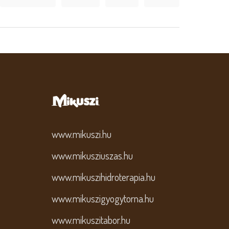
www.mikuszi.hu
www.mikusziuszas.hu
www.mikuszihidroterapia.hu
www.mikuszigyogytorna.hu
www.mikuszitabor.hu