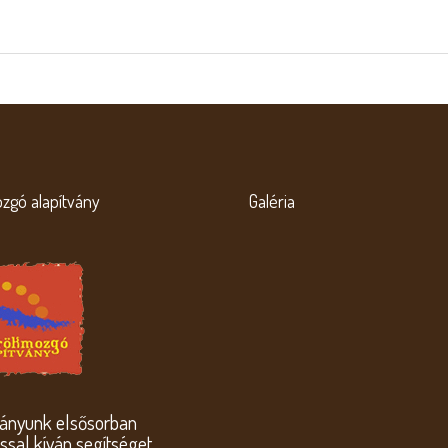
zgó alapítvány
Galéria
ványunk elsősorban
sal kíván segítséget