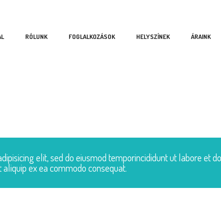
AL
RÓLUNK
FOGLALKOZÁSOK
HELYSZÍNEK
ÁRAINK
dipisicing elit, sed do eiusmod temporincididunt ut labore et d
 ut aliquip ex ea commodo consequat.