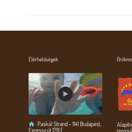
Elérhetőségek
Örökmo
Paskál Strand - 1141 Budapest,
Alapít
Egressy út 178 f.
mozgás