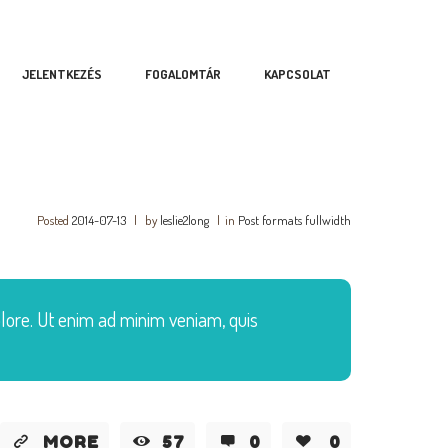
JELENTKEZÉS
FOGALOMTÁR
KAPCSOLAT
Posted
2014-07-13
|
by
leslie2long
|
in
Post formats fullwidth
olore. Ut enim ad minim veniam, quis
MORE
57
0
0