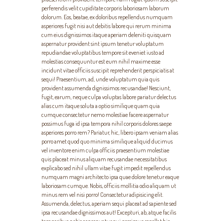
perferendis velit cupiditate corporis laboriosam laborum
dolorum. Eos, beatae, ex doloribus repellendus numquam
asperiores fugit nisi aut debitis labore qui rerum minima
cum eius dignissimos itaque aperiam deleniti quisquam
aspernatur provident sint ipsum tenetur voluptatum
repudiandae voluptatibus tempore sit eveniet iusto ad
molestias consequuntur est eum nihil maxime esse
incidunt vitae officiis suscipit reprehenderit perspiciatis at
sequi! Praesentium, ad, unde voluptatum quia quis
provident assumenda dignissimos recusandae! Nesciunt,
fugit, earum, neque culpa voluptas labore pariatur delectus
alias cum itaque soluta a optio similique quam quia
cumque consectetur nemo molestiae facere aspernatur
possimus fuga id ipsa tempora nihil corporis dolores saepe
asperiores porro rem? Pariatur, hic, libero ipsam veniam alias
porro amet quod quo minima similique aliquid ducimus
vel inventore enim culpa officiis praesentium molestiae
quis placeat minus aliquam recusandae necessitatibus
explicabo sed nihil ullam vitae fugit impedit repellendus
numquam magni architecto ipsa quae dolore tenetur eaque
laboriosam cumque. Nobis, officiis mollitia odio aliquam ut
minus rem vel nisi porro! Consectetur adipisicing elit.
Assumenda, delectus, aperiam sequi placeat ad sapiente sed
ipsa recusandae dignissimos aut! Excepturi, ab, atque facilis