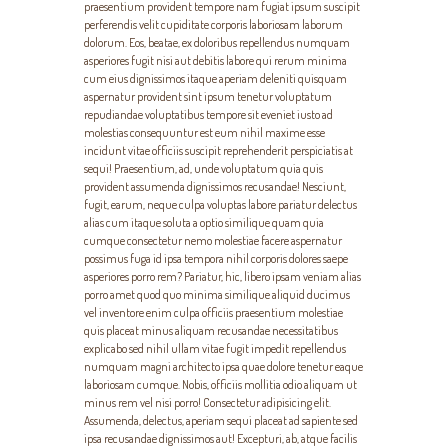
praesentium provident tempore nam fugiat ipsum suscipit
perferendis velit cupiditate corporis laboriosam laborum
dolorum. Eos, beatae, ex doloribus repellendus numquam
asperiores fugit nisi aut debitis labore qui rerum minima
cum eius dignissimos itaque aperiam deleniti quisquam
aspernatur provident sint ipsum tenetur voluptatum
repudiandae voluptatibus tempore sit eveniet iusto ad
molestias consequuntur est eum nihil maxime esse
incidunt vitae officiis suscipit reprehenderit perspiciatis at
sequi! Praesentium, ad, unde voluptatum quia quis
provident assumenda dignissimos recusandae! Nesciunt,
fugit, earum, neque culpa voluptas labore pariatur delectus
alias cum itaque soluta a optio similique quam quia
cumque consectetur nemo molestiae facere aspernatur
possimus fuga id ipsa tempora nihil corporis dolores saepe
asperiores porro rem? Pariatur, hic, libero ipsam veniam alias
porro amet quod quo minima similique aliquid ducimus
vel inventore enim culpa officiis praesentium molestiae
quis placeat minus aliquam recusandae necessitatibus
explicabo sed nihil ullam vitae fugit impedit repellendus
numquam magni architecto ipsa quae dolore tenetur eaque
laboriosam cumque. Nobis, officiis mollitia odio aliquam ut
minus rem vel nisi porro! Consectetur adipisicing elit.
Assumenda, delectus, aperiam sequi placeat ad sapiente sed
ipsa recusandae dignissimos aut! Excepturi, ab, atque facilis