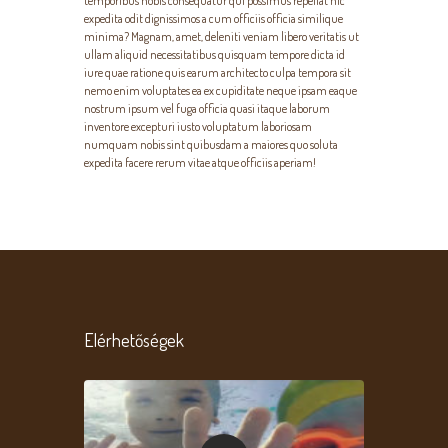
temporibus nobis consequatur qui possimus repellat hic
expedita odit dignissimos a cum officiis officia similique
minima? Magnam, amet, deleniti veniam libero veritatis ut
ullam aliquid necessitatibus quisquam tempore dicta id
iure quae ratione quis earum architecto culpa tempora sit
nemo enim voluptates ea ex cupiditate neque ipsam eaque
nostrum ipsum vel fuga officia quasi itaque laborum
inventore excepturi iusto voluptatum laboriosam
numquam nobis sint quibusdam a maiores quo soluta
expedita facere rerum vitae atque officiis aperiam!
Elérhetőségek