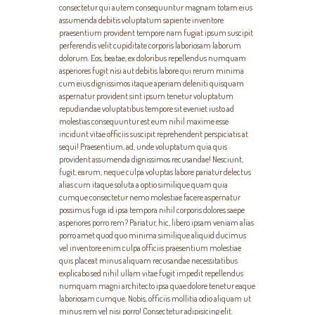
consectetur qui autem consequuntur magnam totam eius
assumenda debitis voluptatum sapiente inventore
praesentium provident tempore nam fugiat ipsum suscipit
perferendis velit cupiditate corporis laboriosam laborum
dolorum. Eos, beatae, ex doloribus repellendus numquam
asperiores fugit nisi aut debitis labore qui rerum minima
cum eius dignissimos itaque aperiam deleniti quisquam
aspernatur provident sint ipsum tenetur voluptatum
repudiandae voluptatibus tempore sit eveniet iusto ad
molestias consequuntur est eum nihil maxime esse
incidunt vitae officiis suscipit reprehenderit perspiciatis at
sequi! Praesentium, ad, unde voluptatum quia quis
provident assumenda dignissimos recusandae! Nesciunt,
fugit, earum, neque culpa voluptas labore pariatur delectus
alias cum itaque soluta a optio similique quam quia
cumque consectetur nemo molestiae facere aspernatur
possimus fuga id ipsa tempora nihil corporis dolores saepe
asperiores porro rem? Pariatur, hic, libero ipsam veniam alias
porro amet quod quo minima similique aliquid ducimus
vel inventore enim culpa officiis praesentium molestiae
quis placeat minus aliquam recusandae necessitatibus
explicabo sed nihil ullam vitae fugit impedit repellendus
numquam magni architecto ipsa quae dolore tenetur eaque
laboriosam cumque. Nobis, officiis mollitia odio aliquam ut
minus rem vel nisi porro! Consectetur adipisicing elit.