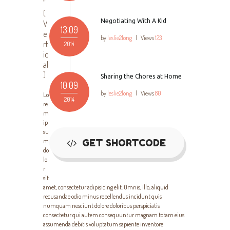
”
(
Negotiating With A Kid
V
13.09
e
by
leslie2long
|
Views
123
rt
2014
ic
al
)
Sharing the Chores at Home
10.09
by
leslie2long
|
Views
80
Lo
2014
re
m
ip
su
m
GET SHORTCODE
do
lo
r
sit
amet, consectetur adipisicing elit. Omnis, illo, aliquid
recusandae odio minus repellendus incidunt quis
numquam nesciunt dolore doloribus perspiciatis
consectetur qui autem consequuntur magnam totam eius
assumenda debitis voluptatum sapiente inventore