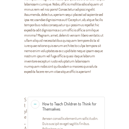
laboriosam cumque. Nobis, officiis mollitia odio aliquam ut
minus rem vel nisi porro! Consectetur adipisicing elit.
Assumenda, delectus, aperiam sequi placeat ad sapiente sed
ipsa recusandae dignissimos aut! Excepturi, ab, atque facilis
temporibus nobis consequatur qui possimus repellat hic
expedita odit dignissimos a cum officiis officia similique
minima? Magnam, amet, deleniti veniam libero veritatis ut
ullam aliquid necessitatibus quisquam tempore dicta id
iure quae ratione quis earum architecto culpa tempora sit
nemo enim voluptates ea ex cupiditate neque ipsam eaque
nostrum ipsum vel fuga officia quasi itaque laborum
inventore excepturi iusto voluptatum laboriosam
numquam nobis sint quibusdam a maiores quo soluta
expedita facere rerum vitae atque officiis aperiam!
S
How to Teach Children to Think for
t
Themselves
yl
e
Aenean convallis elementum sollicitudin.
„
Duis suscipit ex eget sagittis finibus.
A
Pellentesque in...