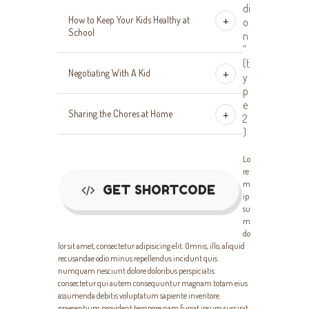
di
How to Keep Your Kids Healthy at
o
School
n
”
(t
Negotiating With A Kid
y
p
e
Sharing the Chores at Home
2
)
Lo
re
m
GET SHORTCODE
ip
su
m
do
lor sit amet, consectetur adipisicing elit. Omnis, illo, aliquid
recusandae odio minus repellendus incidunt quis
numquam nesciunt dolore doloribus perspiciatis
consectetur qui autem consequuntur magnam totam eius
assumenda debitis voluptatum sapiente inventore
praesentium provident tempore nam fugiat ipsum suscipit