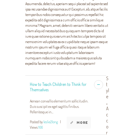
Assumenda, delectus, aperiam sequi placeat ad sapiente sed
ipsa recusandae dignissimos aut! Excepturi, ab, atque facilis
temporibus nobis consequatur qui possimus repellat hic
expedita odit dignissimos a cum officiis officia similique
minima? Magnam, amet, deleniti veniam libero veritatis ut
ullam aliquid necessitatibus quisquam tempore dicta id
iure quae ratione quis earum architecto culpa tempora sit
nemo enim voluptates ea ex cupiditate neque ipsam eaque
nostrum ipsum vel fuga officia quasi itaque laborum
inventore excepturi iusto voluptatum laboriosam
numquam nobis sint quibusdam a maiores quo soluta
expedita facere rerum vitae atque officiis aperiam!
S
t
How to Teach Children to Think for
Themselves
yl
e
Aenean convallis elementum sollicitudin.
„
Duis suscipit ex eget sagittis finibus.
A
Pellentesque in...
c
c
Posted by
leslie2long
|
MORE
o
Views
166
r