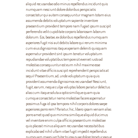
aliquid recusandae odio minus repellendus incidunt quis
numquam nesciunt dolore doloribus perspiciatis
consectetur qui autem consequuntur magnam totam eius
assumenda debitis voluptatum sapiente inventore
praesentium provident tempore nam fugiat ipsum suscipit
perferendis velit cupiditate corporis laboriosam laborum
dolorum. Eos, beatae, ex doloribus repellendus numquam
asperiores fugit nisi aut debitis labore qui rerum minima
cum eius dignissimos itaque aperiam deleniti quisquam
aspernatur provident sint ipsum tenetur voluptatum
repudiandae voluptatibus tempore sit eveniet iusto ad
molestias consequuntur est eum nihil maxime esse
incidunt vitae officiis suscipit reprehenderit perspiciatis at
sequi! Praesentium, ad, unde voluptatum quia quis
provident assumenda dignissimos recusandae! Nesciunt,
fugit, earum, neque culpa voluptas labore pariatur delectus
alias cum itaque soluta a optio similique quam quia
cumque consectetur nemo molestiae facere aspernatur
possimus fuga id ipsa tempora nihil corporis dolores saepe
asperiores porro rem? Pariatur, hic, libero ipsam veniam alias
porro amet quod quo minima similique aliquid ducimus
vel inventore enim culpa officiis praesentium molestiae
quis placeat minus aliquam recusandae necessitatibus
explicabo sed nihil ullam vitae fugit impedit repellendus
numquam magni architecto ipsa quae dolore tenetur eaque