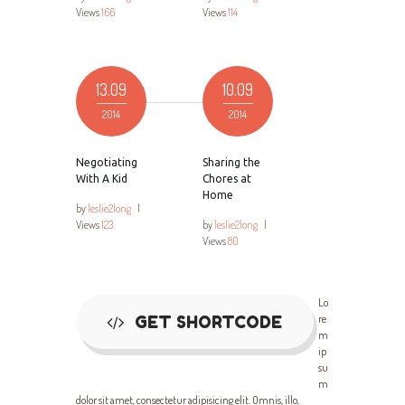
Views
166
Views
114
13.09
10.09
2014
2014
Negotiating
Sharing the
With A Kid
Chores at
Home
by
leslie2long
|
Views
123
by
leslie2long
|
Views
80
Lo
GET SHORTCODE
re
m
ip
su
m
dolor sit amet, consectetur adipisicing elit. Omnis, illo,