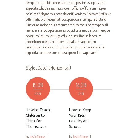
temporibus nobis consequatur qui possimus repellat hic
expedita odit dignissimos a cum officiis officia similique
minima? Magnam, amet, deleniti veniam libero veritatis ut
ullam aliquid necessitatibus quisquam tempore dicta id
iure quae ratione quis earum architecto culpa tempora sit
nemo enim voluptates ea ex cupiditate neque ipsam eaque
nostrum ipsum vel fuga officia quasi itaque laborum
inventore excepturi iusto voluptatum laboriosam
numquam nobis sint quibusdam a maiores quo soluta
expedita facere rerum vitae atque officiis aperiam!
Style „Date” (Horizontal)
15.09
14.09
2014
2014
How to Teach
How to Keep
Children to
Your Kids
Think for
Healthy at
Themselves
School
by
leslie2long
|
by
leslie2long
|