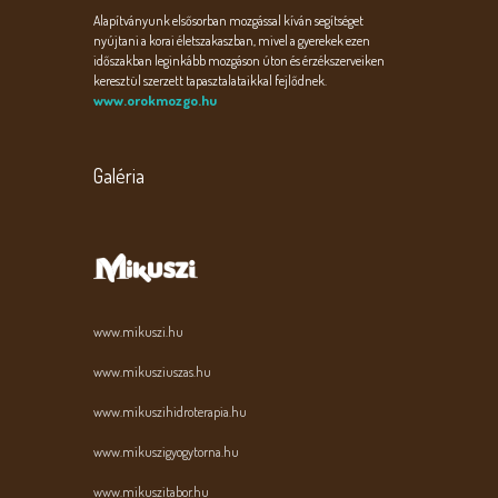
Alapítványunk elsősorban mozgással kíván segítséget
nyújtani a korai életszakaszban, mivel a gyerekek ezen
időszakban leginkább mozgáson úton és érzékszerveiken
keresztül szerzett tapasztalataikkal fejlődnek.
www.orokmozgo.hu
Galéria
www.mikuszi.hu
www.mikusziuszas.hu
www.mikuszihidroterapia.hu
www.mikuszigyogytorna.hu
www.mikuszitabor.hu