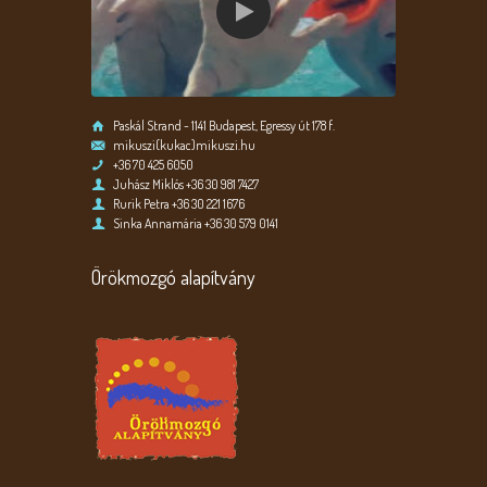
Paskál Strand - 1141 Budapest, Egressy út 178 f.
mikuszi(kukac)mikuszi.hu
+36 70 425 6050
Juhász Miklós +36 30 981 7427
Rurik Petra +36 30 221 1676
Sinka Annamária +36 30 579 0141
Örökmozgó alapítvány