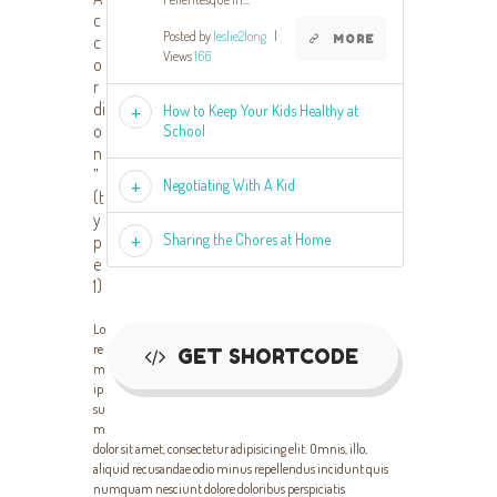
c
Posted by
leslie2long
|
c
MORE
Views
166
o
r
di
How to Keep Your Kids Healthy at
o
School
n
”
Negotiating With A Kid
(t
y
Sharing the Chores at Home
p
e
1)
Lo
re
GET SHORTCODE
m
ip
su
m
dolor sit amet, consectetur adipisicing elit. Omnis, illo,
aliquid recusandae odio minus repellendus incidunt quis
numquam nesciunt dolore doloribus perspiciatis