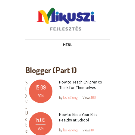
www.mikuszifejlesztes.hu
MENU
Blogger (Part 1)
S
How to Teach Children to
15.09
t
Think for Themselves
yl
2014
by
leslie2long
|
Views
166
e
„
D
How to Keep Your Kids
a
14.09
Healthy at School
t
2014
e
by
leslie2long
|
Views
114