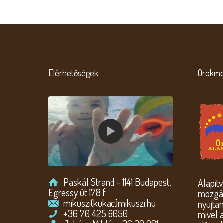
Elérhetőségek
Örökmo
Paskál Strand - 1141 Budapest,
Alapít
Egressy út 178 f.
mozgás
mikuszi(kukac)mikuszi.hu
nyújtan
+36 70 425 6050
mivel 