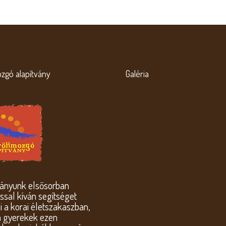
zgó alapítvány
Galéria
ványunk elsősorban
sal kíván segítséget
i a korai életszakaszban,
a gyerekek ezen