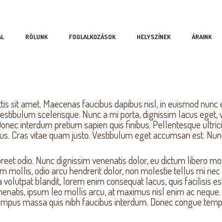
AL
RÓLUNK
FOGLALKOZÁSOK
HELYSZÍNEK
ÁRAINK
Keep Your Kids He
s sit amet. Maecenas faucibus dapibus nisl, in euismod nunc effi
tibulum scelerisque. Nunc a mi porta, dignissim lacus eget, 
School
 interdum pretium sapien quis finibus. Pellentesque ultricies 
s. Cras vitae quam justo. Vestibulum eget accumsan est. Nunc 
aoreet odio. Nunc dignissim venenatis dolor, eu dictum libero mo
m mollis, odio arcu hendrerit dolor, non molestie tellus mi nec
 a volutpat blandit, lorem enim consequat lacus, quis facilisi
enenatis, ipsum leo mollis arcu, at maximus nisl enim ac neque
 tempus massa quis nibh faucibus interdum. Donec congue tempor