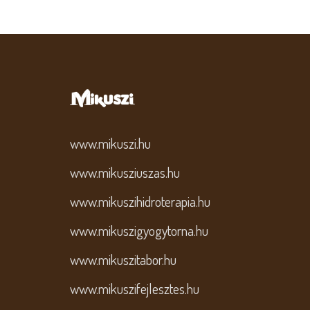
www.mikuszi.hu
www.mikusziuszas.hu
www.mikuszihidroterapia.hu
www.mikuszigyogytorna.hu
www.mikuszitabor.hu
www.mikuszifejlesztes.hu