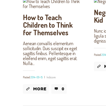
Nego
How to Teach
Kid
Children to Think
Nunc id
for Themselves
ligula 
dignis
Aenean convallis elementum
sollicitudin. Duis suscipit ex eget
sagittis finibus. Pellentesque in
Posted
201
eleifend enim, eget sagittis erat.
Nulla...
Posted
2014-09-15
|
kidscare
MORE
0