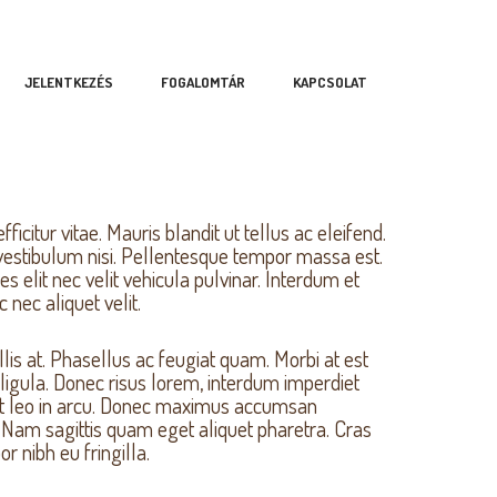
JELENTKEZÉS
FOGALOMTÁR
KAPCSOLAT
althy at
citur vitae. Mauris blandit ut tellus ac eleifend.
vestibulum nisi. Pellentesque tempor massa est.
elit nec velit vehicula pulvinar. Interdum et
nec aliquet velit.
llis at. Phasellus ac feugiat quam. Morbi at est
 ligula. Donec risus lorem, interdum imperdiet
s est leo in arcu. Donec maximus accumsan
. Nam sagittis quam eget aliquet pharetra. Cras
 nibh eu fringilla.