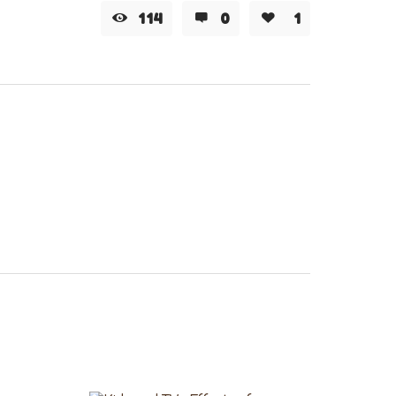
114
0
1