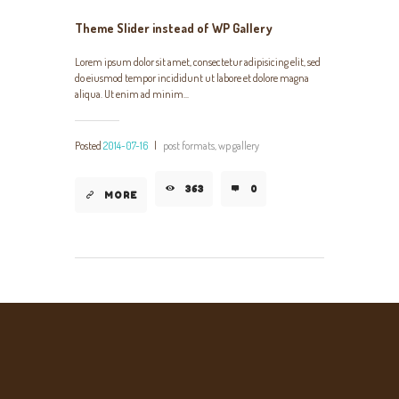
Theme Slider instead of WP Gallery
Lorem ipsum dolor sit amet, consectetur adipisicing elit, sed
do eiusmod tempor incididunt ut labore et dolore magna
aliqua. Ut enim ad minim...
Posted
2014-07-16
|
post formats,
wp gallery
363
0
MORE