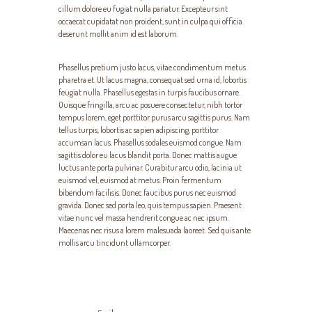
cillum dolore eu fugiat nulla pariatur. Excepteur sint
occaecat cupidatat non proident, sunt in culpa qui officia
deserunt mollit anim id est laborum.
Phasellus pretium justo lacus, vitae condimentum metus
pharetra et. Ut lacus magna, consequat sed urna id, lobortis
feugiat nulla. Phasellus egestas in turpis faucibus ornare.
Quisque fringilla, arcu ac posuere consectetur, nibh tortor
tempus lorem, eget porttitor purus arcu sagittis purus. Nam
tellus turpis, lobortis ac sapien adipiscing, porttitor
accumsan lacus. Phasellus sodales euismod congue. Nam
sagittis dolor eu lacus blandit porta. Donec mattis augue
luctus ante porta pulvinar. Curabitur arcu odio, lacinia ut
euismod vel, euismod at metus. Proin fermentum
bibendum facilisis. Donec faucibus purus nec euismod
gravida. Donec sed porta leo, quis tempus sapien. Praesent
vitae nunc vel massa hendrerit congue ac nec ipsum.
Maecenas nec risus a lorem malesuada laoreet. Sed quis ante
mollis arcu tincidunt ullamcorper.