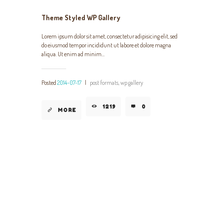
Theme Styled WP Gallery
Lorem ipsum dolor sit amet, consectetur adipisicing elit, sed
do eiusmod tempor incididunt ut labore et dolore magna
aliqua. Ut enim ad minim...
Posted
2014-07-17
|
post formats,
wp gallery
1219
0
MORE