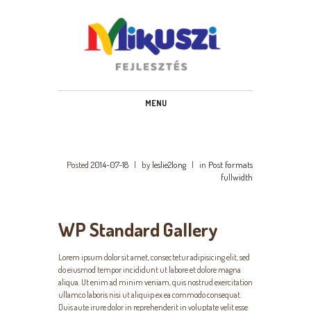
www.mikuszifejlesztes.hu
MENU
Posted
2014-07-18
|
by
leslie2long
|
in
Post formats
fullwidth
WP Standard Gallery
Lorem ipsum dolor sit amet, consectetur adipisicing elit, sed
do eiusmod tempor incididunt ut labore et dolore magna
aliqua. Ut enim ad minim veniam, quis nostrud exercitation
ullamco laboris nisi ut aliquip ex ea commodo consequat.
Duis aute irure dolor in reprehenderit in voluptate velit esse