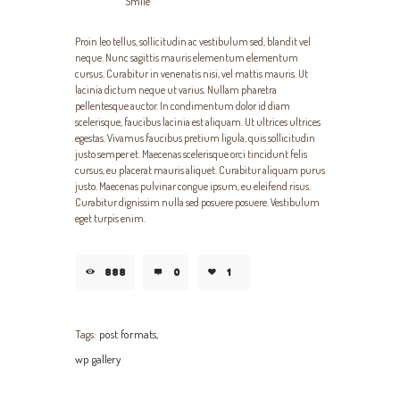
Smile
Proin leo tellus, sollicitudin ac vestibulum sed, blandit vel
neque. Nunc sagittis mauris elementum elementum
cursus. Curabitur in venenatis nisi, vel mattis mauris. Ut
lacinia dictum neque ut varius. Nullam pharetra
pellentesque auctor. In condimentum dolor id diam
scelerisque, faucibus lacinia est aliquam. Ut ultrices ultrices
egestas. Vivamus faucibus pretium ligula, quis sollicitudin
justo semper et. Maecenas scelerisque orci tincidunt felis
cursus, eu placerat mauris aliquet. Curabitur aliquam purus
justo. Maecenas pulvinar congue ipsum, eu eleifend risus.
Curabitur dignissim nulla sed posuere posuere. Vestibulum
eget turpis enim.
888
0
1
Tags:
post formats,
wp gallery