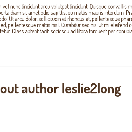
vel nunc tincidunt arcu volutpat tincidunt. Quisque convallis mi 
porta diam sit amet odio sagittis, eu mattis mauris interdum. 
. Ut arcu dolor, sollicitudin et rhoncus at, pellentesque phare
sed, pellentesque mattis nisl. Curabitur sed nisi ut mi eleifen
etur. Class aptent taciti sociosqu ad litora torquent per conub
out author
leslie2long