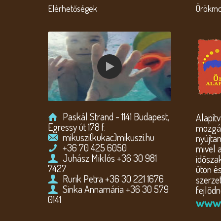
Elérhetőségek
Örökmo
Paskál Strand - 1141 Budapest,
Alapít
Egressy út 178 f.
mozgás
mikuszi(kukac)mikuszi.hu
nyújtan
+36 70 425 6050
mivel 
Juhász Miklós +36 30 981
idősza
7427
úton é
Rurik Petra +36 30 221 1676
szerzet
Sinka Annamária +36 30 579
fejlődn
0141
www.