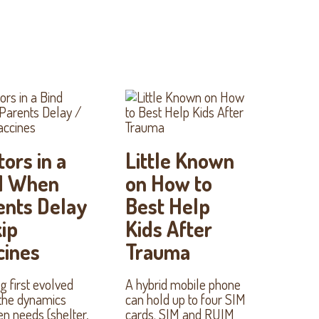
ors in a
Little Known
d When
on How to
ents Delay
Best Help
kip
Kids After
cines
Trauma
g first evolved
A hybrid mobile phone
 the dynamics
can hold up to four SIM
n needs (shelter,
cards. SIM and RUIM