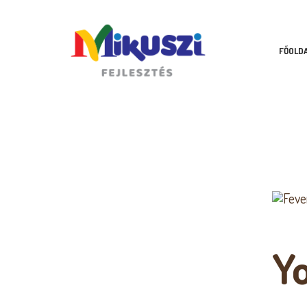
FŐOLD
www.mikuszifejlesztes.hu
Y