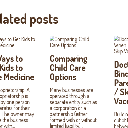
lated posts
Ways to
Comparing
Doct
Kids to
Child Care
Bin
e Medicine
Options
Par
oprietorship: A
Many businesses are
/ S
oprietorship is
operated through a
Vac
by one person
separate entity such as
rates for their
a corporation or a
t. The owner may
partnership (either
Buildin
e the business
formed with or without
out of
r with...
limited liability)...
betwee