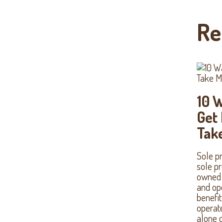
Re
10 
Get 
Tak
Sole pr
sole pr
owned 
and ope
benefi
operat
alone o