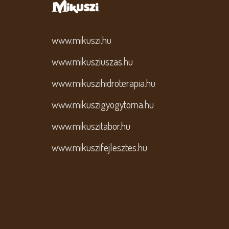
www.mikuszi.hu
www.mikusziuszas.hu
www.mikuszihidroterapia.hu
www.mikuszigyogytorna.hu
www.mikuszitabor.hu
www.mikuszifejlesztes.hu