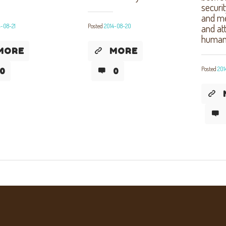
securit
and me
and att
4-08-21
Posted
2014-08-20
human.
MORE
MORE
Posted
201
0
0