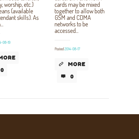
y, worship, etc.)
cards may be mixed
ans (available
together to allow both
endant skills). As
GSM and CDMA
..
networks to be
accessed...
4-08-19
Posted
2014-08-17
MORE
MORE
0
0