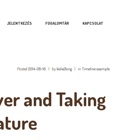
JELENTKEZÉS
FOGALOMTÁR
KAPCSOLAT
Posted
2014-08-16
|
by
leslie2long
|
in
Timeline example
ver and Taking
ature