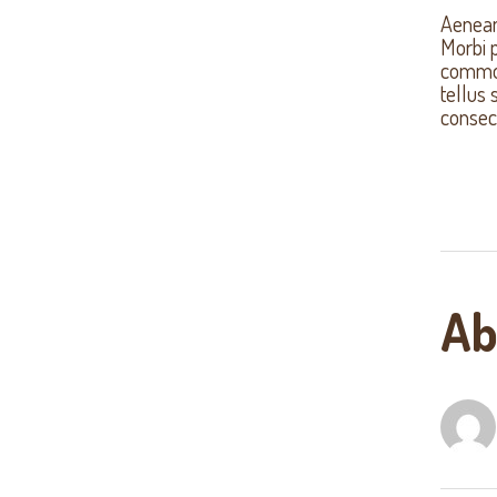
Aenean 
Morbi 
commodo
tellus 
consect
Ab