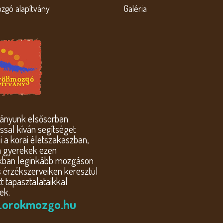
zgó alapítvány
Galéria
ványunk elsősorban
sal kíván segítséget
i a korai életszakaszban,
a gyerekek ezen
kban leginkább mozgáson
s érzékszerveiken keresztül
t tapasztalataikkal
ek.
orokmozgo.hu