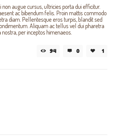
non augue cursus, ultricies porta dui efficitur.
Praesent ac bibendum felis. Proin mattis commodo
tra diam. Pellentesque eros turpis, blandit sed
d condimentum. Aliquam ac tellus vel dui pharetra
ia nostra, per inceptos himenaeos.
94
0
1